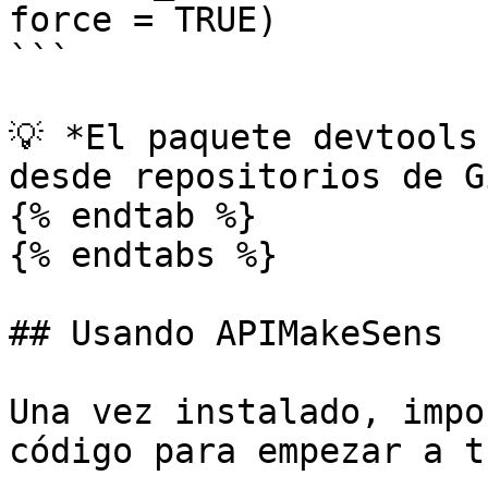
force = TRUE)

```

💡 *El paquete devtools
desde repositorios de G
{% endtab %}

{% endtabs %}

## Usando APIMakeSens

Una vez instalado, impo
código para empezar a t