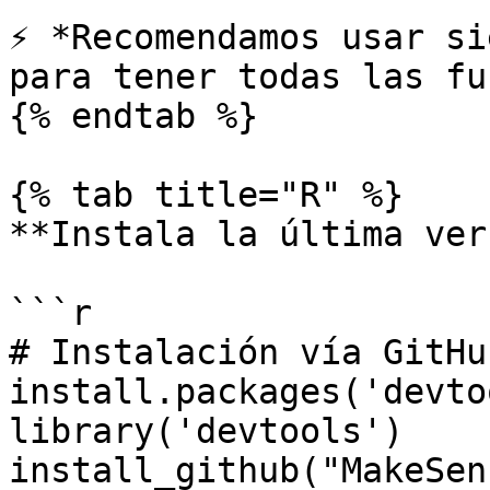
⚡ *Recomendamos usar si
para tener todas las fu
{% endtab %}

{% tab title="R" %}

**Instala la última ver
```r

# Instalación vía GitHub
install.packages('devto
library('devtools')

install_github("MakeSen