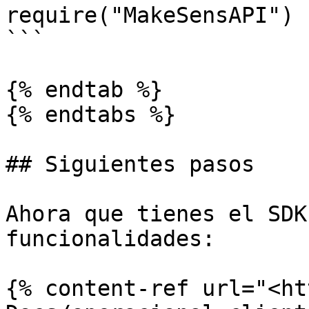
require("MakeSensAPI")

```

{% endtab %}

{% endtabs %}

## Siguientes pasos

Ahora que tienes el SDK
funcionalidades:

{% content-ref url="<ht