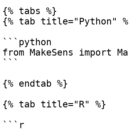
{% tabs %}

{% tab title="Python" %}
```python

from MakeSens import Ma
```

{% endtab %}

{% tab title="R" %}

```r
