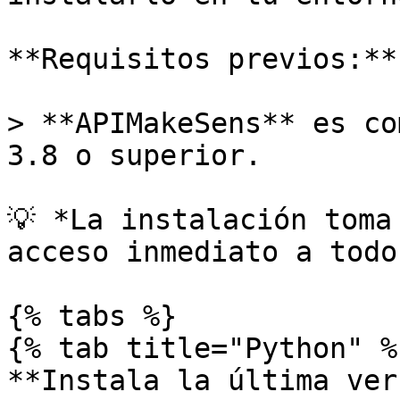
**Requisitos previos:**

> **APIMakeSens** es co
3.8 o superior.

💡 *La instalación toma
acceso inmediato a todo
{% tabs %}

{% tab title="Python" %}
**Instala la última ver