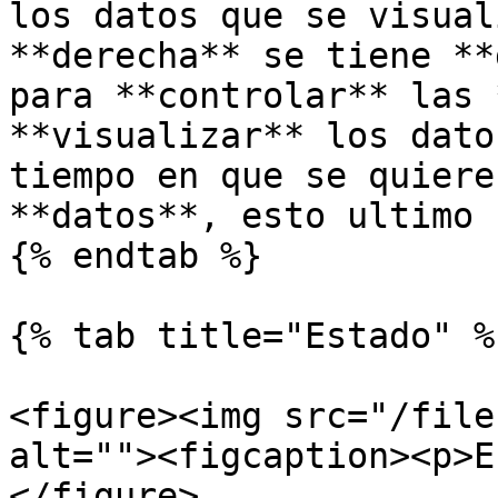
los datos que se visual
**derecha** se tiene **
para **controlar** las 
**visualizar** los dato
tiempo en que se quiere
**datos**, esto ultimo 
{% endtab %}

{% tab title="Estado" %}
<figure><img src="/file
alt=""><figcaption><p>E
</figure>
