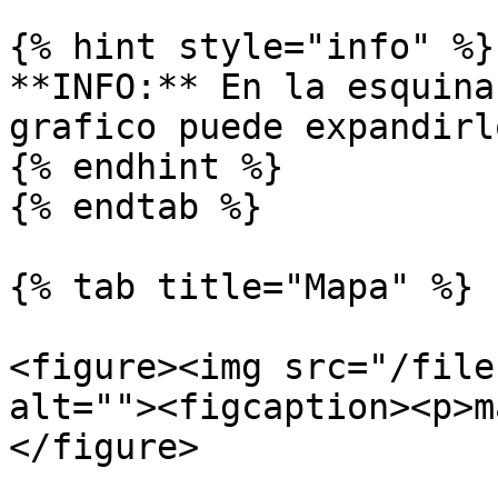
{% hint style="info" %}

**INFO:** En la esquina
grafico puede expandirl
{% endhint %}

{% endtab %}

{% tab title="Mapa" %}

<figure><img src="/file
alt=""><figcaption><p>m
</figure>
