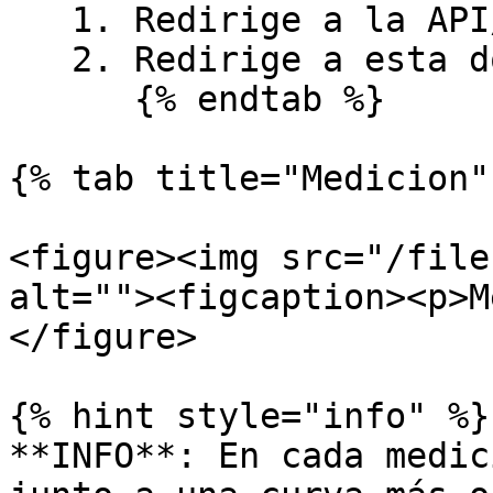
   1. Redirige a la API/SDK

   2. Redirige a esta documentación

      {% endtab %}

{% tab title="Medicion" 
<figure><img src="/file
alt=""><figcaption><p>M
</figure>

{% hint style="info" %}

**INFO**: En cada medic