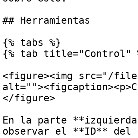
## Herramientas

{% tabs %}

{% tab title="Control" %
<figure><img src="/file
alt=""><figcaption><p>C
</figure>

En la parte **izquierda
observar el **ID** del 